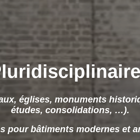
rtises et diagno
diagnostic avancés pour valorise
projets architecturaux.