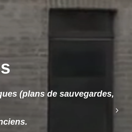
stics
r, protéger et restaurer vos