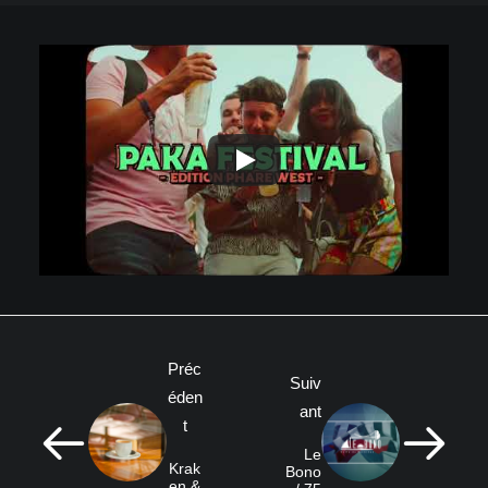
Préc
Suiv
éden
ant
t
Le
Krak
Bono
en &