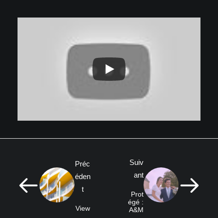
Suiv
Préc
ant
éden
t
Prot
égé :
View
A&M