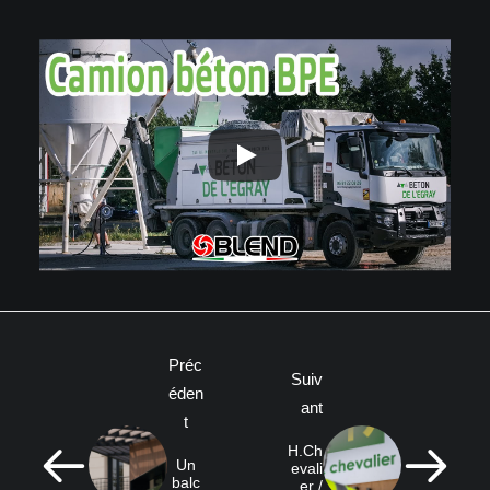
Préc
Suiv
éden
ant
t
H.Ch
Un
evali
balc
er /