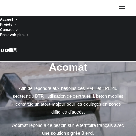
Accueil
Projets
Contact
En savoir plus
Acomat
Afin de répondre aux besoins des PME et TPE du
secteur du BTP, l’utilisation de centrales à béton mobiles
constitue un atout majeur pour les coulages en zones
difficiles d’accès.
Acomat répond à ce besoin sur le territoire français avec
une solution signée Blend.