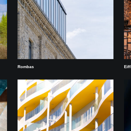
Rombas
Eif