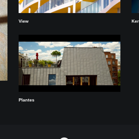
View
Ker
Plantes