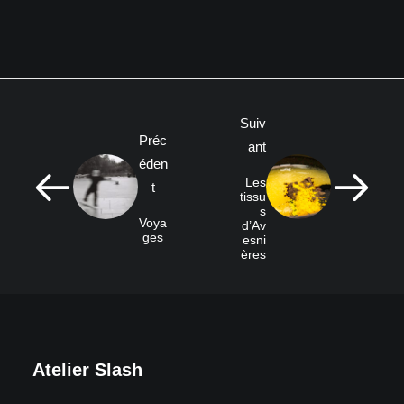
Suiv
Préc
ant
éden
Les
t
tissu
s
Voya
d’Av
ges
esni
ères
Atelier Slash