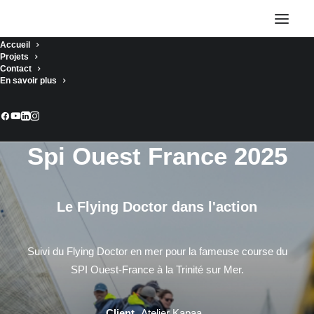
Accueil
Projets
Contact
En savoir plus
Spi Ouest France 2025
Le Flying Doctor dans l'action
Suivi du Flying Doctor en mer pour la fameuse course du
SPI Ouest-France à la Trinité sur Mer.
Client
Atelier Kapaa